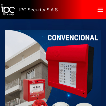
Ir
al
IPC Security S.A.S
contenido