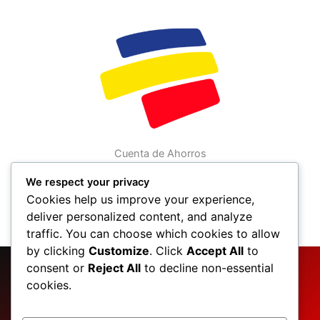
Cuenta de Ahorros
82500002012
We respect your privacy
Convenio: 15062
Cookies help us improve your experience,
IPC Security SAS
deliver personalized content, and analyze
Nit 901542578-9
traffic. You can choose which cookies to allow
by clicking
Customize
. Click
Accept All
to
consent or
Reject All
to decline non-essential
SOLUCIONES
cookies.
MARCAS
Contactanos