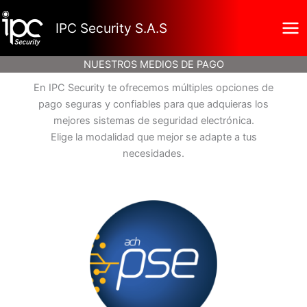
Ir
al
IPC Security S.A.S
contenido
NUESTROS MEDIOS DE PAGO
En IPC Security te ofrecemos múltiples opciones de
pago seguras y confiables para que adquieras los
mejores sistemas de seguridad electrónica.
Elige la modalidad que mejor se adapte a tus
necesidades.