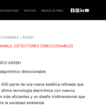
CON NOSOTROS
NOTICIAS
MEDIOS DE PAGO
CCIONABLE
/ A50SH
ONABLE
,
DETECTORES DIRECCIONABLES
ICO A50SH
algorítmico direccionable
 A50 parte de una nueva estética refinada que
la última tecnología electrónica con nuevos
n más eficientes y un diseño tridimensional que
te la suciedad ambiental.