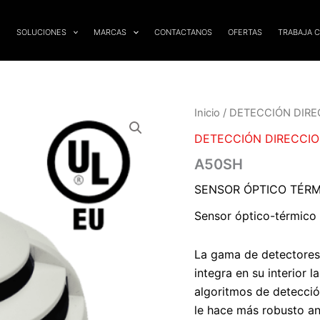
SOLUCIONES
MARCAS
CONTACTANOS
OFERTAS
TRABAJA 
Inicio
/
DETECCIÓN DIRE
DETECCIÓN DIRECCI
A50SH
SENSOR ÓPTICO TÉRM
Sensor óptico-térmico 
La gama de detectores
integra en su interior 
algoritmos de detecció
le hace más robusto an