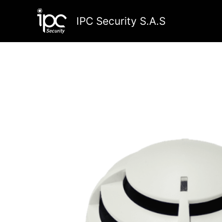
Ir
al
IPC Security S.A.S
contenido